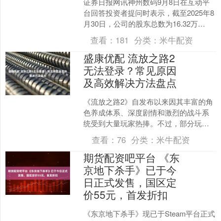
证券日报网讯神州数码9月8日在互动平
台回答投资者提问时表示，截至2025年8
月30日，公司的股东总数为16.32万
户。....
查看：
181
分类：
米牛配资
盛康优配 流放之路2
无法登录？常见原因
及高效解决方法盘点
《流放之路2》自发布以来因其丰富的角
色养成体系、深度剧情和激烈的战斗系
统受到大量玩家热捧。不过，部分玩家
在尝试进入游戏时却频繁遭遇登录障
查看：
76
分类：
米牛配资
碍，各类错误提示影响了畅....
期货配资吧平台 《东
京地下杀手》已于今
日正式发售，国区定
价55元，首发折扣
《东京地下杀手》现已于Steam平台正式