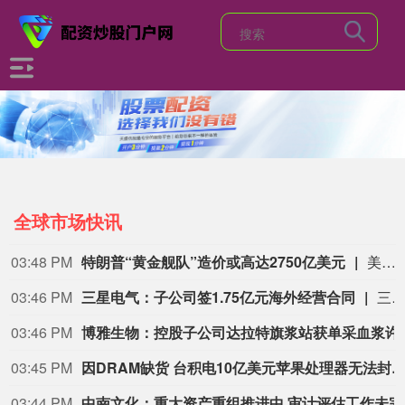
全球市场快讯
03:48 PM
特朗普“黄金舰队”造价或高达2750亿美元
美国国会预算办公室5日发布的报告估算，美国总统特朗普要求打造的海军全新核动力“黄金舰队”可能需要在今后数十年间支出约2750亿美元。其中，首艘“特朗普级”战列舰“无畏”号预估造价比原来至少高50%。特朗普2025年12月宣布美军将打造“黄金舰队”，首批建造两艘战列舰，之后将很快再建造8艘，最终将有20至25艘新型战列舰。这些战列舰排水量为3万至4万吨，配备高超音速武器、轨道炮、巡航导弹和激光武器，将成为美国海军舰队的旗舰。国会预算办公室5日的报告说，依照美国海军最初向国会提交的预算，首舰“无畏”号以2026年美元价值计算，成本约为151亿美元，第二艘和第三艘战列舰平均造价为102亿美元。（新华社）
03:46 PM
三星电气：子公司签1.75亿元海外经营合同
三星电气公告称，下属控股子公司福克斯签订波兰电力局AMI智能计量基础设施交付项目，合同金额总计97,295,900兹罗提，约合1.75亿元人民币，占公司2025年度经审计营收的1.22%。该合同履行将对业绩产生积极影响，是公司在波兰用电业务重要突破，利于巩固欧洲业务优势。不过，合同履行存在不可抗力、
03:46 PM
博雅生物：控股子公
03:45 PM
因DRAM缺货 台积电10亿美元苹果处理器无法
03:44 PM
中南文