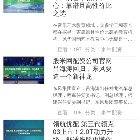
心：靠谱且高性价比
之选
在音乐艺术教育领域，众多学子和家长
都在探寻一家靠谱且性价比高的教育机
构。风华国韵艺术教育中心无疑是一个
备受瞩目的存在。那么，它是否真的靠
查看：
197
分类：
米牛配资
谱？性价比又如何呢？让我....
股米网配资公司官网
吕海涛回归，东风要
造一个新神龙
东风集团宣布：吕海涛出任神龙汽车总
经理，程军任党委书记、副总经理，师
建兴任党委副书记。东风集团董事长杨
青、党委常委黄勇亲自出席，可见本次
查看：
108
分类：
米牛配资
人事调整分量之重。 神龙....
领航优配 第三代领克
03上市！2.0T动力升
级，舒适座舱更懂你