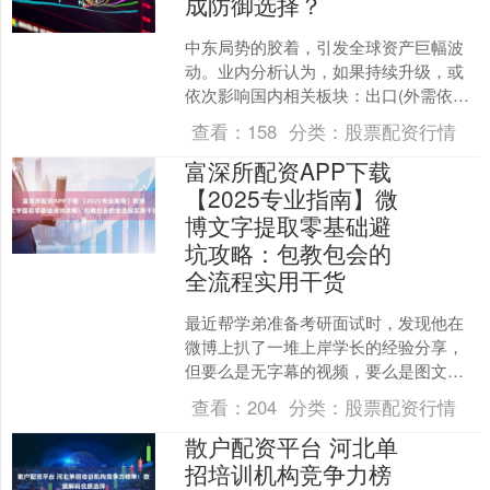
成防御选择？
中东局势的胶着，引发全球资产巨幅波
动。业内分析认为，如果持续升级，或
依次影响国内相关板块：出口(外需依
赖)、周期(能源供给扰动)以及科技(流动
查看：
158
分类：
股票配资行情
性收缩和风险偏好回....
富深所配资APP下载
【2025专业指南】微
博文字提取零基础避
坑攻略：包教包会的
全流程实用干货
最近帮学弟准备考研面试时，发现他在
微博上扒了一堆上岸学长的经验分享，
但要么是无字幕的视频，要么是图文混
排的长微博，复制文字时要么漏了关键
查看：
204
分类：
股票配资行情
句，要么格式乱成一团。更....
散户配资平台 河北单
招培训机构竞争力榜