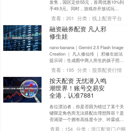
发售，国区定价55元，首周优惠10%到
手49.5元。同时，游戏亦开放试玩
Demo，内含游戏内精选的教学关卡、主
查看：
201
分类：
线上配资平台
线战斗关卡....
融资融券配资 凡人邪
修生娃
nano-banana｜Gemini 2.5 Flash Image
Creation ｜ 凡人修仙传 ｜ 邪修生娃法
提示词：生成图中两人所生的孩子照
片，专业....
查看：
195
分类：
股票配资行情
按天配资 无忧潜入鸣
潮世界！账号交易安
全港，认准7881
各位漂泊者，你是否因为错过了某个关
键限定角色而无法搭配出理想阵容？是
否渴望一个拥有高练度今汐、吟霖或长
离的强力账号，助你轻松应对「无音
查看：
154
分类：
浙江配资门户网