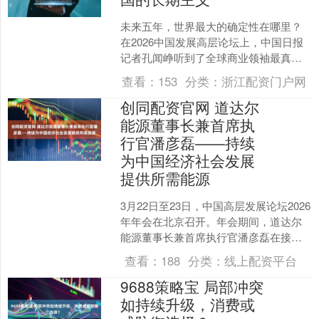
未来五年，世界最大的确定性在哪里？
在2026中国发展高层论坛上，中国日报
记者孔闻峥听到了全球商业领袖最真实
的答案：“十五五”规划让中国市场具有稳
查看：
153
分类：
浙江配资门户网
定性。多位参与2....
创同配资官网 道达尔
能源董事长兼首席执
行官潘彦磊——持续
为中国经济社会发展
提供所需能源
3月22日至23日，中国高层发展论坛2026
年年会在北京召开。年会期间，道达尔
能源董事长兼首席执行官潘彦磊在接受
媒体采访时表示，中欧之间在能源战略
查看：
188
分类：
线上配资平台
上具有高度协同....
9688策略宝 局部冲突
如持续升级，消费或