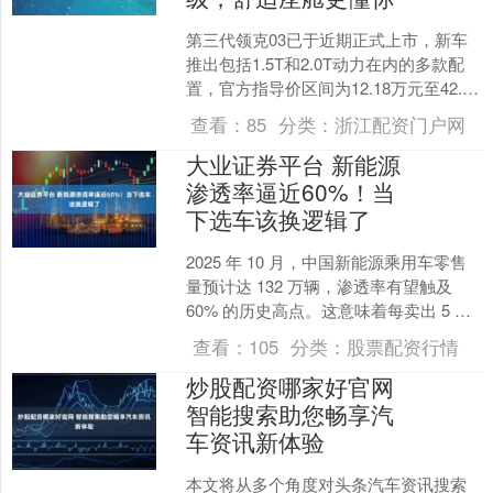
第三代领克03已于近期正式上市，新车
推出包括1.5T和2.0T动力在内的多款配
置，官方指导价区间为12.18万元至42.03
万元。其中普通版车型在享受购车补贴
查看：
85
分类：
浙江配资门户网
后....
大业证券平台 新能源
渗透率逼近60%！当
下选车该换逻辑了
2025 年 10 月，中国新能源乘用车零售
量预计达 132 万辆，渗透率有望触及
60% 的历史高点。这意味着每卖出 5 辆
车，就有 3 辆是新能源车型，燃油....
查看：
105
分类：
股票配资行情
炒股配资哪家好官网
智能搜索助您畅享汽
车资讯新体验
本文将从多个角度对头条汽车资讯搜索