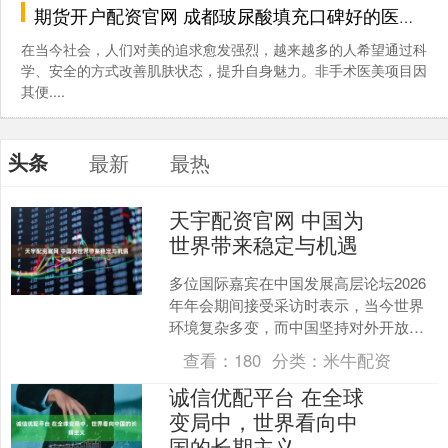
期货开户配资官网 成都玻尿酸填充口碑好的医院榜单_成都玻尿酸填充医院哪些案例成功_治疗_先进设备_医生
在当今社会，人们对美的追求愈发强烈，越来越多的人希望通过科
学、安全的方式改善肌肤状态，提升自身魅力。非手术医美项目因
其便....
头条
最新
最热
天宇配资官网 中国为
世界带来稳定与机遇
多位国际嘉宾在中国发展高层论坛2026
年年会期间接受采访时表示，当今世界
环境复杂多变，而中国坚持对外开放，
为全球发展带来稳定和机遇。他们认
查看：
180
分类：
米牛配资
为，中国正以高质量发展....
诚信优配平台 在全球
变局中，世界看向中
国的长期主义