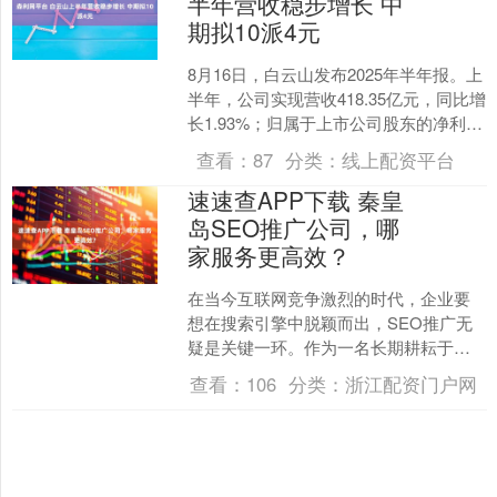
半年营收稳步增长 中
期拟10派4元
8月16日，白云山发布2025年半年报。上
半年，公司实现营收418.35亿元，同比增
长1.93%；归属于上市公司股东的净利润
25.16亿元，同比下降1.31%；....
查看：
87
分类：
线上配资平台
速速查APP下载 秦皇
岛SEO推广公司，哪
家服务更高效？
在当今互联网竞争激烈的时代，企业要
想在搜索引擎中脱颖而出，SEO推广无
疑是关键一环。作为一名长期耕耘于网
络营销领域的从业者，我深知选择一家
查看：
106
分类：
浙江配资门户网
靠谱的SEO推广公司对....