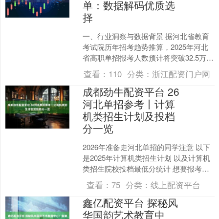
单：数据解码优质选
择
一、行业洞察与数据背景 据河北省教育
考试院历年招考趋势推算，2025年河北
省高职单招报考人数预计将突破32.5万
人，公办优质院校的竞争报录比恐将攀
查看：
110
分类：
浙江配资门户网
升至1:6以上....
成都劲牛配资平台 26
河北单招参考丨计算
机类招生计划及投档
分一览
2026年准备走河北单招的同学注意 以下
是2025年计算机类招生计划 以及计算机
类招生院校投档最低分统计 想要报考计
算机类专业的同学请了解 ↓↓↓ 2025年
查看：
75
分类：
线上配资平台
河....
鑫亿配资平台 探秘风
华国韵艺术教育中